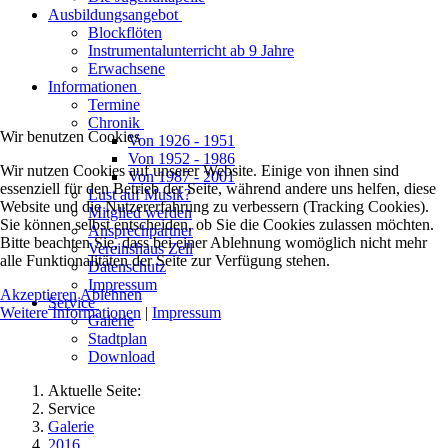
Ausbildungsangebot
Blockflöten
Instrumentalunterricht ab 9 Jahre
Erwachsene
Informationen
Termine
Chronik
Wir benutzen Cookies
Von 1926 - 1951
Von 1952 - 1986
Wir nutzen Cookies auf unserer Website. Einige von ihnen sind
Von 1987 - 2001
essenziell für den Betrieb der Seite, während andere uns helfen, diese
Lust auf Musik?
Website und die Nutzererfahrung zu verbessern (Tracking Cookies).
Mitglied werden
Sie können selbst entscheiden, ob Sie die Cookies zulassen möchten.
Ansprechpartner
Bitte beachten Sie, dass bei einer Ablehnung womöglich nicht mehr
Vereinshaus Zell
alle Funktionalitäten der Seite zur Verfügung stehen.
Datenschutz
Impressum
Akzeptieren
Ablehnen
Service
Weitere Informationen
|
Impressum
Galerie
Stadtplan
Download
Aktuelle Seite:
Service
Galerie
2016