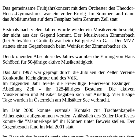
Das gemeinsame Frühjahrskonzert mit dem Orchester des Theodor-
Heuss-Gymnasiums war ein voller Erfolg. Im Sommer fand dann
das Jubiläumsfest auf dem Festplatz beim Zentrum Zell statt.
Erstmals nach vielen Jahren wurde wieder ein Musikverein besucht,
der nicht aus der Gegend kommt. Der Musikverein Zimmerbach
(bei Schwäbisch Gmünd) war beim Bürgerfest zu Gast. Der MVZ
stattete einen Gegenbesuch beim Weinfest der Zimmerbacher ab.
Den krönenden Abschluss des Jahres war aber die Ehrung von Hans
Schöberl für 50-jährige aktive Musikertätigkeit.
Das Jahr 1997 war geprägt durch die Jubiläen der Zeller Vereine
Konkordia, Kleingärtner und des VdK.
Im folgenden Jahr feierte die Freiwillige Feuerwehr Esslingen -
Abteilung Zell - ihr 125-jähriges Bestehen. Die aktiven
Musikerinnen und Musiker begaben sich auf Ausflug. Vier lustige
Tage wurden in Österreich am Millstätter See verbracht.
Im Jahr 2000 konnte erstmals Kontakt zur Trachtenkapelle
Althengstett aufgenommen werden. Anlässlich des Zeller Dorffestes
konnte die "Männerkapelle" ihr Können unter Beweis stellen. Der
Gegenbesuch fand im Mai 2001 statt.