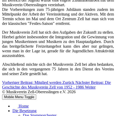
Im Bereich der Jugend wurde eine engere Zusammenarbeit mit dem
Musikverein Oberesslingen vereinbart.
Die Vorbereitungen zum 75-jährigen Jubiläum standen zudem im
Mittelpunkt der Arbeit der Vereinsleitung und der Aktiven. Mit dem
Termin schon im Mai und dem Ort Zentrum Zell hat man sich von
der klassischen "Festles-Saison" erntfernt.
Der Musikverein Zell hat sich den Aufgaben der Zukunft zu stellen.
Hierbei gehört insbesondere die Integration und die Gewinnung von
jungen Musikerinnen und Musikern zu den Hauptaufgaben. Durch
das breitgefächerte Freizeitangebot kann dies aber nur gelingen,
wenn man in der Lage ist, gerade für die Jugendlichen Attraktivität
auszustrahlen.
Abschließend möchte sich der Musikverein Zell bei allen bedanken,
die sich in den vergangenen 75 Jahren in den Dienst des Vereins
und seiner Ziele gestellt hat.
Vorheriger Beitrag: Mitglied werden
Zurück
Nächster Beitrag: Die
Geschichte des Musikverein Zell von 1952 - 1986
Weiter
© Musikverein Zell-Oberesslingen e.V. 2026
Mobile Menu Toggle
Home
Die Besetzung
Das Stammorchester