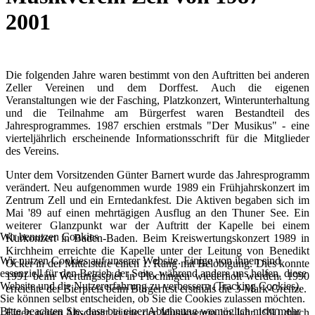
2001
Die folgenden Jahre waren bestimmt von den Auftritten bei anderen
Zeller Vereinen und dem Dorffest. Auch die eigenen
Veranstaltungen wie der Fasching, Platzkonzert, Winterunterhaltung
und die Teilnahme am Bürgerfest waren Bestandteil des
Jahresprogrammes. 1987 erschien erstmals "Der Musikus" - eine
vierteljährlich erscheinende Informationsschrift für die Mitglieder
des Vereins.
Unter dem Vorsitzenden Günter Barnert wurde das Jahresprogramm
verändert. Neu aufgenommen wurde 1989 ein Frühjahrskonzert im
Zentrum Zell und ein Erntedankfest. Die Aktiven begaben sich im
Mai '89 auf einen mehrtägigen Ausflug an den Thuner See. Ein
weiterer Glanzpunkt war der Auftritt der Kapelle bei einem
Wir benutzen Cookies
Kurkonzert in Baden-Baden. Beim Kreiswertungskonzert 1989 in
Kirchheim erreichte die Kapelle unter der Leitung von Benedikt
Wir nutzen Cookies auf unserer Website. Einige von ihnen sind
Ocker in der Mittelstufe einen 1. Rang mit Belobigung. Dies konnte
essenziell für den Betrieb der Seite, während andere uns helfen, diese
1991 beim Wertungsspiel in Plochingen wiederholt werden. 1990
Website und die Nutzererfahrung zu verbessern (Tracking Cookies).
erreichte der Bierpreis beim Bürgerfest erstmals die 3-Mark-Grenze.
Sie können selbst entscheiden, ob Sie die Cookies zulassen möchten.
Bitte beachten Sie, dass bei einer Ablehnung womöglich nicht mehr
Einen neuen Abschnitt leitete der Musikverein im Jahr 1990 durch