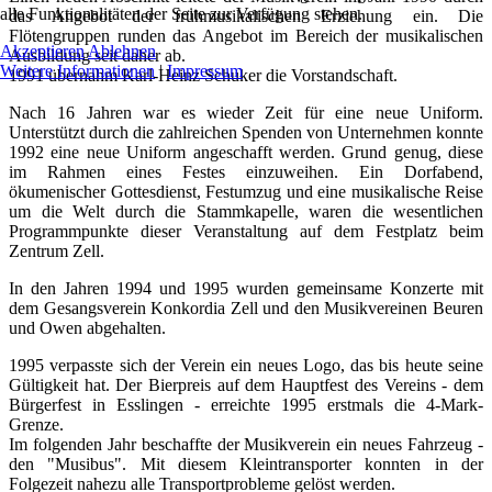
alle Funktionalitäten der Seite zur Verfügung stehen.
das Angebot der frühmusikalischen Erziehung ein. Die
Flötengruppen runden das Angebot im Bereich der musikalischen
Akzeptieren
Ablehnen
Ausbildung seit daher ab.
Weitere Informationen
|
Impressum
1991 übernahm Karl-Heinz Schuker die Vorstandschaft.
Nach 16 Jahren war es wieder Zeit für eine neue Uniform.
Unterstützt durch die zahlreichen Spenden von Unternehmen konnte
1992 eine neue Uniform angeschafft werden. Grund genug, diese
im Rahmen eines Festes einzuweihen. Ein Dorfabend,
ökumenischer Gottesdienst, Festumzug und eine musikalische Reise
um die Welt durch die Stammkapelle, waren die wesentlichen
Programmpunkte dieser Veranstaltung auf dem Festplatz beim
Zentrum Zell.
In den Jahren 1994 und 1995 wurden gemeinsame Konzerte mit
dem Gesangsverein Konkordia Zell und den Musikvereinen Beuren
und Owen abgehalten.
1995 verpasste sich der Verein ein neues Logo, das bis heute seine
Gültigkeit hat. Der Bierpreis auf dem Hauptfest des Vereins - dem
Bürgerfest in Esslingen - erreichte 1995 erstmals die 4-Mark-
Grenze.
Im folgenden Jahr beschaffte der Musikverein ein neues Fahrzeug -
den "Musibus". Mit diesem Kleintransporter konnten in der
Folgezeit nahezu alle Transportprobleme gelöst werden.