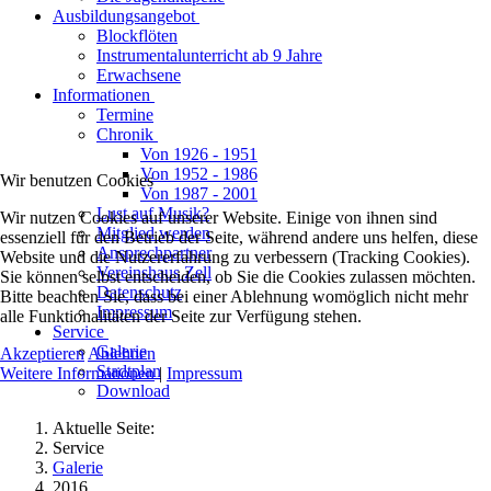
Ausbildungsangebot
Blockflöten
Instrumentalunterricht ab 9 Jahre
Erwachsene
Informationen
Termine
Chronik
Von 1926 - 1951
Von 1952 - 1986
Wir benutzen Cookies
Von 1987 - 2001
Lust auf Musik?
Wir nutzen Cookies auf unserer Website. Einige von ihnen sind
Mitglied werden
essenziell für den Betrieb der Seite, während andere uns helfen, diese
Ansprechpartner
Website und die Nutzererfahrung zu verbessern (Tracking Cookies).
Vereinshaus Zell
Sie können selbst entscheiden, ob Sie die Cookies zulassen möchten.
Datenschutz
Bitte beachten Sie, dass bei einer Ablehnung womöglich nicht mehr
Impressum
alle Funktionalitäten der Seite zur Verfügung stehen.
Service
Galerie
Akzeptieren
Ablehnen
Stadtplan
Weitere Informationen
|
Impressum
Download
Aktuelle Seite:
Service
Galerie
2016