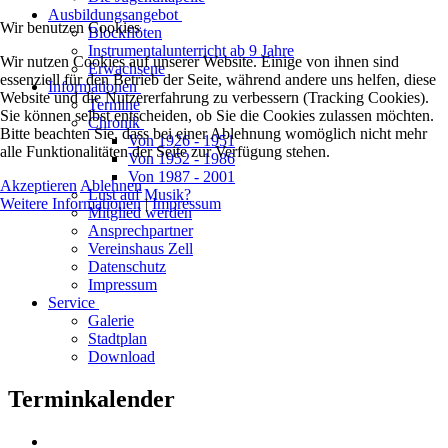
Ausbildungsangebot
Wir benutzen Cookies
Blockflöten
Instrumentalunterricht ab 9 Jahre
Wir nutzen Cookies auf unserer Website. Einige von ihnen sind
Erwachsene
essenziell für den Betrieb der Seite, während andere uns helfen, diese
Informationen
Website und die Nutzererfahrung zu verbessern (Tracking Cookies).
Termine
Sie können selbst entscheiden, ob Sie die Cookies zulassen möchten.
Chronik
Bitte beachten Sie, dass bei einer Ablehnung womöglich nicht mehr
Von 1926 - 1951
alle Funktionalitäten der Seite zur Verfügung stehen.
Von 1952 - 1986
Von 1987 - 2001
Akzeptieren
Ablehnen
Lust auf Musik?
Weitere Informationen
|
Impressum
Mitglied werden
Ansprechpartner
Vereinshaus Zell
Datenschutz
Impressum
Service
Galerie
Stadtplan
Download
Terminkalender