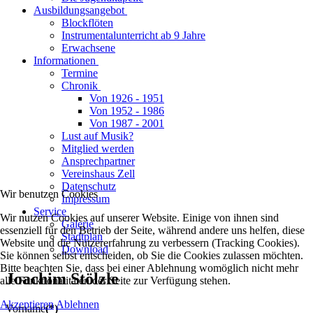
Ausbildungsangebot
Blockflöten
Instrumentalunterricht ab 9 Jahre
Erwachsene
Informationen
Termine
Chronik
Von 1926 - 1951
Von 1952 - 1986
Von 1987 - 2001
Lust auf Musik?
Mitglied werden
Ansprechpartner
Vereinshaus Zell
Datenschutz
Wir benutzen Cookies
Impressum
Service
Wir nutzen Cookies auf unserer Website. Einige von ihnen sind
Galerie
essenziell für den Betrieb der Seite, während andere uns helfen, diese
Stadtplan
Website und die Nutzererfahrung zu verbessern (Tracking Cookies).
Download
Sie können selbst entscheiden, ob Sie die Cookies zulassen möchten.
Bitte beachten Sie, dass bei einer Ablehnung womöglich nicht mehr
Joachim Stölzle
alle Funktionalitäten der Seite zur Verfügung stehen.
Akzeptieren
Ablehnen
Vorname
(*)