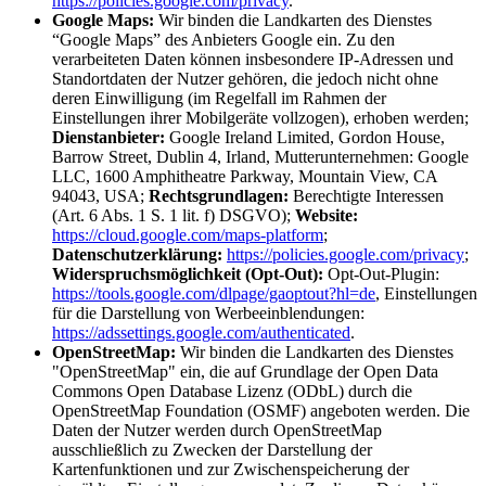
https://policies.google.com/privacy
.
Google Maps:
Wir binden die Landkarten des Dienstes
“Google Maps” des Anbieters Google ein. Zu den
verarbeiteten Daten können insbesondere IP-Adressen und
Standortdaten der Nutzer gehören, die jedoch nicht ohne
deren Einwilligung (im Regelfall im Rahmen der
Einstellungen ihrer Mobilgeräte vollzogen), erhoben werden;
Dienstanbieter:
Google Ireland Limited, Gordon House,
Barrow Street, Dublin 4, Irland, Mutterunternehmen: Google
LLC, 1600 Amphitheatre Parkway, Mountain View, CA
94043, USA;
Rechtsgrundlagen:
Berechtigte Interessen
(Art. 6 Abs. 1 S. 1 lit. f) DSGVO);
Website:
https://cloud.google.com/maps-platform
;
Datenschutzerklärung:
https://policies.google.com/privacy
;
Widerspruchsmöglichkeit (Opt-Out):
Opt-Out-Plugin:
https://tools.google.com/dlpage/gaoptout?hl=de
, Einstellungen
für die Darstellung von Werbeeinblendungen:
https://adssettings.google.com/authenticated
.
OpenStreetMap:
Wir binden die Landkarten des Dienstes
"OpenStreetMap" ein, die auf Grundlage der Open Data
Commons Open Database Lizenz (ODbL) durch die
OpenStreetMap Foundation (OSMF) angeboten werden. Die
Daten der Nutzer werden durch OpenStreetMap
ausschließlich zu Zwecken der Darstellung der
Kartenfunktionen und zur Zwischenspeicherung der