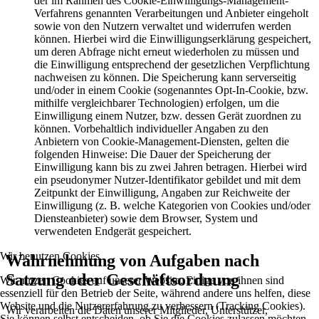
der im Rahmen des Cookie-Einwilligungs-Management-
Verfahrens genannten Verarbeitungen und Anbieter eingeholt
sowie von den Nutzern verwaltet und widerrufen werden
können. Hierbei wird die Einwilligungserklärung gespeichert,
um deren Abfrage nicht erneut wiederholen zu müssen und
die Einwilligung entsprechend der gesetzlichen Verpflichtung
nachweisen zu können. Die Speicherung kann serverseitig
und/oder in einem Cookie (sogenanntes Opt-In-Cookie, bzw.
mithilfe vergleichbarer Technologien) erfolgen, um die
Einwilligung einem Nutzer, bzw. dessen Gerät zuordnen zu
können. Vorbehaltlich individueller Angaben zu den
Anbietern von Cookie-Management-Diensten, gelten die
folgenden Hinweise: Die Dauer der Speicherung der
Einwilligung kann bis zu zwei Jahren betragen. Hierbei wird
ein pseudonymer Nutzer-Identifikator gebildet und mit dem
Zeitpunkt der Einwilligung, Angaben zur Reichweite der
Einwilligung (z. B. welche Kategorien von Cookies und/oder
Diensteanbieter) sowie dem Browser, System und
verwendeten Endgerät gespeichert.
Wir benutzen Cookies
Wahrnehmung von Aufgaben nach
Satzung oder Geschäftsordnung
Wir nutzen Cookies auf unserer Website. Einige von ihnen sind
essenziell für den Betrieb der Seite, während andere uns helfen, diese
Website und die Nutzererfahrung zu verbessern (Tracking Cookies).
Wir verarbeiten die Daten unserer Mitglieder, Unterstützer,
Sie können selbst entscheiden, ob Sie die Cookies zulassen möchten.