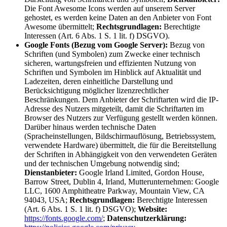
Die Font Awesome Icons werden auf unserem Server
gehostet, es werden keine Daten an den Anbieter von Font
Awesome übermittelt;
Rechtsgrundlagen:
Berechtigte
Interessen (Art. 6 Abs. 1 S. 1 lit. f) DSGVO).
Google Fonts (Bezug vom Google Server):
Bezug von
Schriften (und Symbolen) zum Zwecke einer technisch
sicheren, wartungsfreien und effizienten Nutzung von
Schriften und Symbolen im Hinblick auf Aktualität und
Ladezeiten, deren einheitliche Darstellung und
Berücksichtigung möglicher lizenzrechtlicher
Beschränkungen. Dem Anbieter der Schriftarten wird die IP-
Adresse des Nutzers mitgeteilt, damit die Schriftarten im
Browser des Nutzers zur Verfügung gestellt werden können.
Darüber hinaus werden technische Daten
(Spracheinstellungen, Bildschirmauflösung, Betriebssystem,
verwendete Hardware) übermittelt, die für die Bereitstellung
der Schriften in Abhängigkeit von den verwendeten Geräten
und der technischen Umgebung notwendig sind;
Dienstanbieter:
Google Irland Limited, Gordon House,
Barrow Street, Dublin 4, Irland, Mutterunternehmen: Google
LLC, 1600 Amphitheatre Parkway, Mountain View, CA
94043, USA;
Rechtsgrundlagen:
Berechtigte Interessen
(Art. 6 Abs. 1 S. 1 lit. f) DSGVO);
Website:
https://fonts.google.com/
;
Datenschutzerklärung: