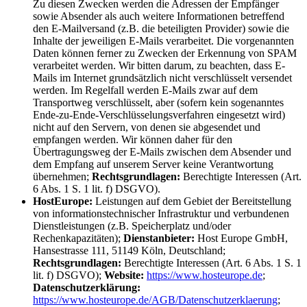
Zu diesen Zwecken werden die Adressen der Empfänger
sowie Absender als auch weitere Informationen betreffend
den E-Mailversand (z.B. die beteiligten Provider) sowie die
Inhalte der jeweiligen E-Mails verarbeitet. Die vorgenannten
Daten können ferner zu Zwecken der Erkennung von SPAM
verarbeitet werden. Wir bitten darum, zu beachten, dass E-
Mails im Internet grundsätzlich nicht verschlüsselt versendet
werden. Im Regelfall werden E-Mails zwar auf dem
Transportweg verschlüsselt, aber (sofern kein sogenanntes
Ende-zu-Ende-Verschlüsselungsverfahren eingesetzt wird)
nicht auf den Servern, von denen sie abgesendet und
empfangen werden. Wir können daher für den
Übertragungsweg der E-Mails zwischen dem Absender und
dem Empfang auf unserem Server keine Verantwortung
übernehmen;
Rechtsgrundlagen:
Berechtigte Interessen (Art.
6 Abs. 1 S. 1 lit. f) DSGVO).
HostEurope:
Leistungen auf dem Gebiet der Bereitstellung
von informationstechnischer Infrastruktur und verbundenen
Dienstleistungen (z.B. Speicherplatz und/oder
Rechenkapazitäten);
Dienstanbieter:
Host Europe GmbH,
Hansestrasse 111, 51149 Köln, Deutschland;
Rechtsgrundlagen:
Berechtigte Interessen (Art. 6 Abs. 1 S. 1
lit. f) DSGVO);
Website:
https://www.hosteurope.de
;
Datenschutzerklärung:
https://www.hosteurope.de/AGB/Datenschutzerklaerung
;