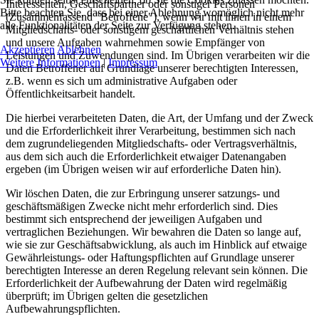
Interessenten, Geschäftspartner oder sonstiger Personen
Bitte beachten Sie, dass bei einer Ablehnung womöglich nicht mehr
(Zusammenfassend "Betroffene"), wenn wir mit ihnen in einem
alle Funktionalitäten der Seite zur Verfügung stehen.
Mitgliedschafts- oder sonstigem geschäftlichen Verhältnis stehen
und unsere Aufgaben wahrnehmen sowie Empfänger von
Akzeptieren
Ablehnen
Leistungen und Zuwendungen sind. Im Übrigen verarbeiten wir die
Weitere Informationen
|
Impressum
Daten Betroffener auf Grundlage unserer berechtigten Interessen,
z.B. wenn es sich um administrative Aufgaben oder
Öffentlichkeitsarbeit handelt.
Die hierbei verarbeiteten Daten, die Art, der Umfang und der Zweck
und die Erforderlichkeit ihrer Verarbeitung, bestimmen sich nach
dem zugrundeliegenden Mitgliedschafts- oder Vertragsverhältnis,
aus dem sich auch die Erforderlichkeit etwaiger Datenangaben
ergeben (im Übrigen weisen wir auf erforderliche Daten hin).
Wir löschen Daten, die zur Erbringung unserer satzungs- und
geschäftsmäßigen Zwecke nicht mehr erforderlich sind. Dies
bestimmt sich entsprechend der jeweiligen Aufgaben und
vertraglichen Beziehungen. Wir bewahren die Daten so lange auf,
wie sie zur Geschäftsabwicklung, als auch im Hinblick auf etwaige
Gewährleistungs- oder Haftungspflichten auf Grundlage unserer
berechtigten Interesse an deren Regelung relevant sein können. Die
Erforderlichkeit der Aufbewahrung der Daten wird regelmäßig
überprüft; im Übrigen gelten die gesetzlichen
Aufbewahrungspflichten.