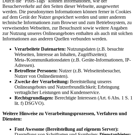
Durch die "Pixel-Tags" können Informationen, wie der
Besucherverkehr auf den Seiten dieser Webseite, ausgewertet
werden. Die pseudonymen Informationen können ferner in Cookies
auf dem Gerät der Nutzer gespeichert werden und unter anderem
technische Informationen zum Browser und zum Betriebssystem, zu
verweisenden Webseiten, zur Besuchszeit sowie weitere Angaben
zur Nutzung unseres Onlineangebotes enthalten als auch mit solchen
Informationen aus anderen Quellen verbunden werden.
Verarbeitete Datenarten:
Nutzungsdaten (z.B. besuchte
Webseiten, Interesse an Inhalten, Zugriffszeiten);
Meta-/Kommunikationsdaten (z.B. Geräte-Informationen, IP-
Adressen).
Betroffene Personen:
Nutzer (z.B. Webseitenbesucher,
Nutzer von Onlinediensten).
Zwecke der Verarbeitung:
Bereitstellung unseres
Onlineangebotes und Nutzerfreundlichkeit; Erbringung
vertraglicher Leistungen und Kundenservice.
Rechtsgrundlagen:
Berechtigte Interessen (Art. 6 Abs. 1 S. 1
lit. f) DSGVO).
Weitere Hinweise zu Verarbeitungsprozessen, Verfahren und
Diensten:
Font Awesome (Bereitstellung auf eigenem Server):
Darstellung von Schriftarten und Symbolen;
Dienstanbieter: