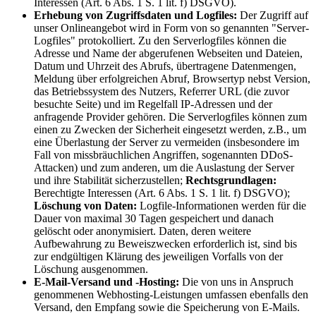
Interessen (Art. 6 Abs. 1 S. 1 lit. f) DSGVO).
Erhebung von Zugriffsdaten und Logfiles:
Der Zugriff auf
unser Onlineangebot wird in Form von so genannten "Server-
Logfiles" protokolliert. Zu den Serverlogfiles können die
Adresse und Name der abgerufenen Webseiten und Dateien,
Datum und Uhrzeit des Abrufs, übertragene Datenmengen,
Meldung über erfolgreichen Abruf, Browsertyp nebst Version,
das Betriebssystem des Nutzers, Referrer URL (die zuvor
besuchte Seite) und im Regelfall IP-Adressen und der
anfragende Provider gehören. Die Serverlogfiles können zum
einen zu Zwecken der Sicherheit eingesetzt werden, z.B., um
eine Überlastung der Server zu vermeiden (insbesondere im
Fall von missbräuchlichen Angriffen, sogenannten DDoS-
Attacken) und zum anderen, um die Auslastung der Server
und ihre Stabilität sicherzustellen;
Rechtsgrundlagen:
Berechtigte Interessen (Art. 6 Abs. 1 S. 1 lit. f) DSGVO);
Löschung von Daten:
Logfile-Informationen werden für die
Dauer von maximal 30 Tagen gespeichert und danach
gelöscht oder anonymisiert. Daten, deren weitere
Aufbewahrung zu Beweiszwecken erforderlich ist, sind bis
zur endgültigen Klärung des jeweiligen Vorfalls von der
Löschung ausgenommen.
E-Mail-Versand und -Hosting:
Die von uns in Anspruch
genommenen Webhosting-Leistungen umfassen ebenfalls den
Versand, den Empfang sowie die Speicherung von E-Mails.