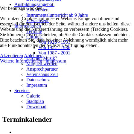
Ausbildungsangebot
Wir benutzen Cookies
Blockflöten
Instrumentalunterricht ab 9 Jahre
Wir nutzen Cookies auf unserer Website. Einige von ihnen sind
Erwachsene
essenziell für den Betrieb der Seite, während andere uns helfen, diese
Informationen
Website und die Nutzererfahrung zu verbessern (Tracking Cookies).
Termine
Sie können selbst entscheiden, ob Sie die Cookies zulassen möchten.
Chronik
Bitte beachten Sie, dass bei einer Ablehnung womöglich nicht mehr
Von 1926 - 1951
alle Funktionalitäten der Seite zur Verfügung stehen.
Von 1952 - 1986
Von 1987 - 2001
Akzeptieren
Ablehnen
Lust auf Musik?
Weitere Informationen
|
Impressum
Mitglied werden
Ansprechpartner
Vereinshaus Zell
Datenschutz
Impressum
Service
Galerie
Stadtplan
Download
Terminkalender