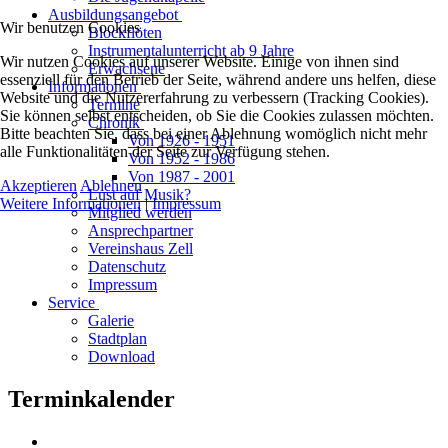
Ausbildungsangebot
Wir benutzen Cookies
Blockflöten
Instrumentalunterricht ab 9 Jahre
Wir nutzen Cookies auf unserer Website. Einige von ihnen sind
Erwachsene
essenziell für den Betrieb der Seite, während andere uns helfen, diese
Informationen
Website und die Nutzererfahrung zu verbessern (Tracking Cookies).
Termine
Sie können selbst entscheiden, ob Sie die Cookies zulassen möchten.
Chronik
Bitte beachten Sie, dass bei einer Ablehnung womöglich nicht mehr
Von 1926 - 1951
alle Funktionalitäten der Seite zur Verfügung stehen.
Von 1952 - 1986
Von 1987 - 2001
Akzeptieren
Ablehnen
Lust auf Musik?
Weitere Informationen
|
Impressum
Mitglied werden
Ansprechpartner
Vereinshaus Zell
Datenschutz
Impressum
Service
Galerie
Stadtplan
Download
Terminkalender