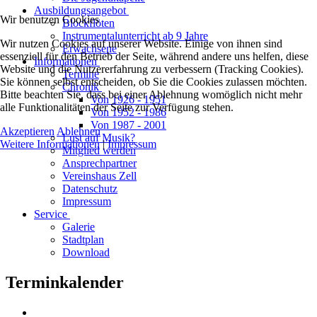
Ausbildungsangebot
Wir benutzen Cookies
Blockflöten
Instrumentalunterricht ab 9 Jahre
Wir nutzen Cookies auf unserer Website. Einige von ihnen sind
Erwachsene
essenziell für den Betrieb der Seite, während andere uns helfen, diese
Informationen
Website und die Nutzererfahrung zu verbessern (Tracking Cookies).
Termine
Sie können selbst entscheiden, ob Sie die Cookies zulassen möchten.
Chronik
Bitte beachten Sie, dass bei einer Ablehnung womöglich nicht mehr
Von 1926 - 1951
alle Funktionalitäten der Seite zur Verfügung stehen.
Von 1952 - 1986
Von 1987 - 2001
Akzeptieren
Ablehnen
Lust auf Musik?
Weitere Informationen
|
Impressum
Mitglied werden
Ansprechpartner
Vereinshaus Zell
Datenschutz
Impressum
Service
Galerie
Stadtplan
Download
Terminkalender