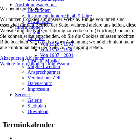
Ausbildungsangebot
Wir benutzen Cookies
Blockflöten
Instrumentalunterricht ab 9 Jahre
Wir nutzen Cookies auf unserer Website. Einige von ihnen sind
Erwachsene
essenziell für den Betrieb der Seite, während andere uns helfen, diese
Informationen
Website und die Nutzererfahrung zu verbessern (Tracking Cookies).
Termine
Sie können selbst entscheiden, ob Sie die Cookies zulassen möchten.
Chronik
Bitte beachten Sie, dass bei einer Ablehnung womöglich nicht mehr
Von 1926 - 1951
alle Funktionalitäten der Seite zur Verfügung stehen.
Von 1952 - 1986
Von 1987 - 2001
Akzeptieren
Ablehnen
Lust auf Musik?
Weitere Informationen
|
Impressum
Mitglied werden
Ansprechpartner
Vereinshaus Zell
Datenschutz
Impressum
Service
Galerie
Stadtplan
Download
Terminkalender